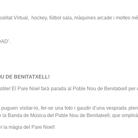
litat Virtual, hockey, fútbol sala, màquines arcade i moltes m
DAD’.
U DE BENITATXELL!
le! El Pare Noel farà parada al Poble Nou de Benitatxell per co
uguen visitar-lo, fer-se una foto i gaudir d’una vesprada plena
de la Banda de Música del Poble Nou de Benitatxell, que omplirà 
er la màgia del Pare Noel!