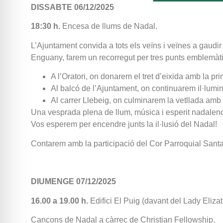
DISSABTE 06/12/2025
18:30 h.
Encesa de llums de Nadal.
L’Ajuntament convida a tots els veïns i veïnes a gaudir
Enguany, farem un recorregut per tres punts emblemàtics
A l’Oratori, on donarem el tret d’eixida amb la p
Al balcó de l’Ajuntament, on continuarem il·lumin
Al carrer Llebeig, on culminarem la vetllada amb
Una vesprada plena de llum, música i esperit nadalenc 
Vos esperem per encendre junts la il·lusió del Nadal!
Contarem amb la participació del Cor Parroquial Santa
DIUMENGE 07/12/2025
16.00 a 19.00 h.
Edifici El Puig (davant del Lady Eliza
Cançons de Nadal a càrrec de Christian Fellowship.