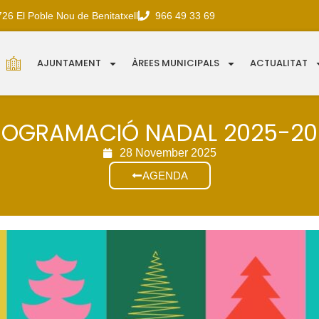
726 El Poble Nou de Benitatxell
966 49 33 69
AJUNTAMENT
ÀREES MUNICIPALS
ACTUALITAT
ROGRAMACIÓ NADAL 2025-20
28 November 2025
AGENDA