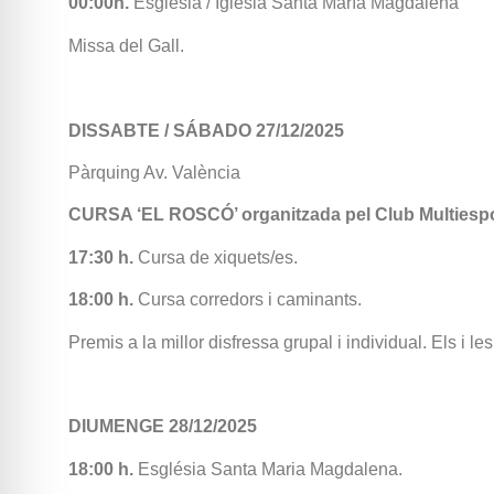
00:00h.
Església / Iglesia Santa María Magdalena
Missa del Gall.
DISSABTE / SÁBADO 27/12/2025
Pàrquing Av. València
CURSA ‘EL ROSCÓ’ organitzada pel Club Multiesport 
17:30 h.
Cursa de xiquets/es.
18:00 h.
Cursa corredors i caminants.
Premis a la millor disfressa grupal i individual. Els i le
DIUMENGE 28/12/2025
18:00 h.
Església Santa Maria Magdalena.