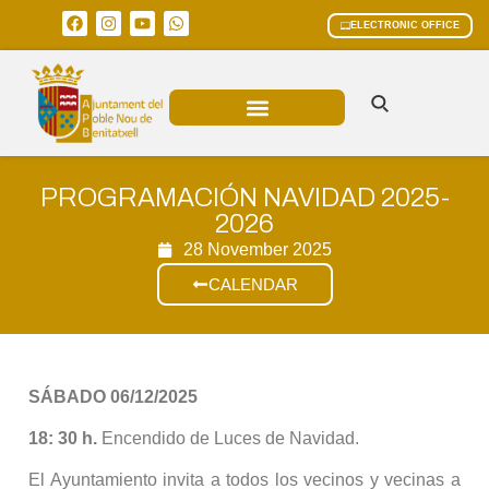
ELECTRONIC OFFICE
MUNICIPAL AREAS
CURRENT AFFAIRS
PROGRAMACIÓN NAVIDAD 2025-
2026
28 November 2025
CALENDAR
SÁBADO 06/12/2025
18: 30 h.
Encendido de Luces de Navidad.
El Ayuntamiento invita a todos los vecinos y vecinas a