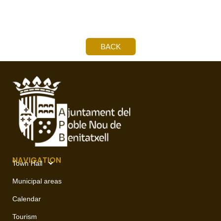
BACK
NAVIGATION
Town Hall
Municipal areas
Calendar
Tourism