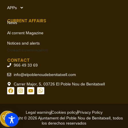
APPs
CURRENT AFFAIRS
News
Al corrent Magazine
Notices and alerts
Contact
communication
CONTACT
966 49 33 69
info@elpoblenoudebenitatxell.com
Carrer Major, 5, 03726 El Poble Nou de Benitatxell
Legal warning
Cookies policy
Privacy Policy
Copyright © 2026 Ajuntament del Poble Nou de Benitatxell, todos
los derechos reservados