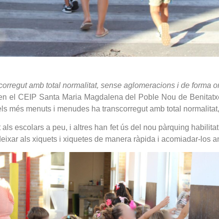
orregut amb total normalitat, sense aglomeracions i de forma 
25 en el CEIP Santa Maria Magdalena del Poble Nou de Benitatx
 dels més menuts i menudes ha transcorregut amb total normalit
ls escolars a peu, i altres han fet ús del nou pàrquing habilitat
eixar als xiquets i xiquetes de manera ràpida i acomiadar-los a