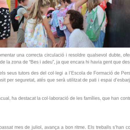
fomentar una correcta circulació i resoldre qualsevol dubte, 
de la zona de “Bes i adeu”, ja que encara hi havia gent que de
els seus tutors des del col·legi a l’Escola de Formació de Per
nsit per seguretat, atés que serà utilitzat de pati i espai d’esb
al, ha destacat la col·laboració de les famílies, que han contri
 passat mes de juliol, avança a bon ritme. Els treballs s’han co