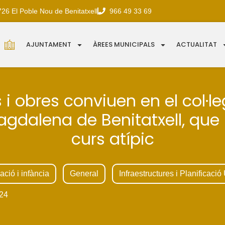
726 El Poble Nou de Benitatxell
966 49 33 69
AJUNTAMENT
ÀREES MUNICIPALS
ACTUALITAT
 i obres conviuen en el col·l
gdalena de Benitatxell, que 
curs atípic
ció i infància
General
Infraestructures i Planificaci
24