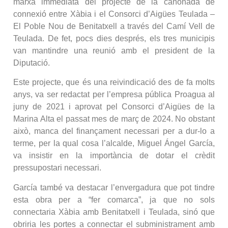
marxa immediata del projecte de la canonada de
connexió entre Xàbia i el Consorci d’Aigües Teulada –
El Poble Nou de Benitatxell a través del Camí Vell de
Teulada. De fet, pocs dies després, els tres municipis
van mantindre una reunió amb el president de la
Diputació.
Este projecte, que és una reivindicació des de fa molts
anys, va ser redactat per l’empresa pública Proagua al
juny de 2021 i aprovat pel Consorci d’Aigües de la
Marina Alta el passat mes de març de 2024. No obstant
això, manca del finançament necessari per a dur-lo a
terme, per la qual cosa l’alcalde, Miguel Ángel García,
va insistir en la importància de dotar el crèdit
pressupostari necessari.
García també va destacar l’envergadura que pot tindre
esta obra per a “fer comarca”, ja que no sols
connectaria Xàbia amb Benitatxell i Teulada, sinó que
obriria les portes a connectar el subministrament amb