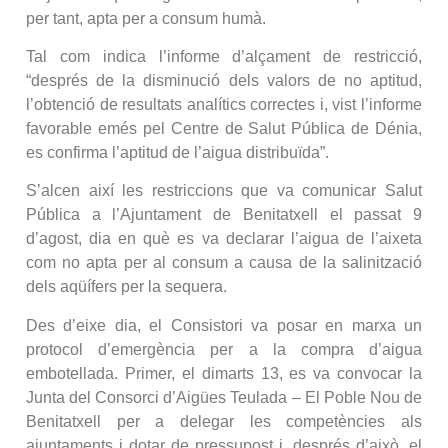
per tant, apta per a consum humà.
Tal com indica l’informe d’alçament de restricció,
“després de la disminució dels valors de no aptitud,
l’obtenció de resultats analítics correctes i, vist l’informe
favorable emés pel Centre de Salut Pública de Dénia,
es confirma l’aptitud de l’aigua distribuïda”.
S’alcen així les restriccions que va comunicar Salut
Pública a l’Ajuntament de Benitatxell el passat 9
d’agost, dia en què es va declarar l’aigua de l’aixeta
com no apta per al consum a causa de la salinització
dels aqüífers per la sequera.
Des d’eixe dia, el Consistori va posar en marxa un
protocol d’emergència per a la compra d’aigua
embotellada. Primer, el dimarts 13, es va convocar la
Junta del Consorci d’Aigües Teulada – El Poble Nou de
Benitatxell per a delegar les competències als
ajuntaments i dotar de pressupost i, després d’això, el