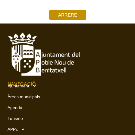
ARRERE
NAVEGACIÓ
Ajuntament
Àrees municipals
Agenda
Turisme
APPs