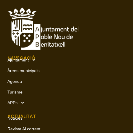
NAVEGACIÓ
Ajuntament
Àrees municipals
Agenda
Turisme
APPs
ACTUALITAT
Notícies
Revista Al corrent