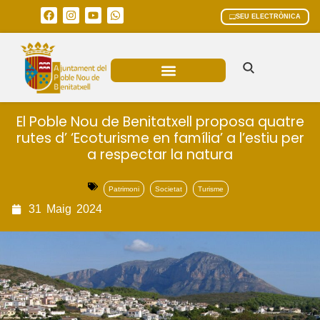
SEU ELECTRÒNICA
ÀREES MUNICIPALS
El Poble Nou de Benitatxell proposa quatre
rutes d’ ‘Ecoturisme en família’ a l’estiu per
a respectar la natura
Patrimoni
Societat
Turisme
31
Maig
2024