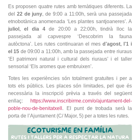
Es proposen quatre rutes amb temàtiques diferents. La
del
22 de juny
, de 9:00 a 11:00h, serà una passejada
etnobotànica anomenada ‘Les plantes santjoaneres’. A
juliol, el dia 4
de 20:00 a 22:00h, tindrà lloc la
passejada al capvespre ‘Descobrim la fauna
autòctona’. Les rutes continuaran el mes
d’agost, l’1 i
el 15
de 09:00 a 11:00h, amb la passejada entre riuraus
‘El patrimoni natural i cultural dels riuraus’ i el taller
sensorial ‘Els aromes que embruixen’.
Totes les experiències són totalment gratuïtes i per a
tots els públics. Les places són limitades, pel que és
necessària la inscripció prèvia a través del següent
enllaç:
https://www.inscribirme.com/o/ajuntament-del-
poble-nou-de-benitatxell
. El punt de trobada serà la
porta de l’Ajuntament (C/ Major, 5) per a totes les rutes.