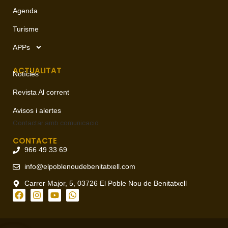
Agenda
Turisme
APPs
ACTUALITAT
Notícies
Revista Al corrent
Avisos i alertes
Contactar amb
comunicació
CONTACTE
966 49 33 69
info@elpoblenoudebenitatxell.com
Carrer Major, 5, 03726 El Poble Nou de Benitatxell