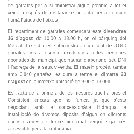
de garrafes per a subministrar aigua potable a tot el
veïnat després de declarar-se no apta per a consum
humà l’aigua de l’aixeta.
El repartiment de garrafes començarà este
divendres
16 d’agost
, de 10.00 a 18.00 h, en el pàrquing del
Mercat. Eixe dia es subministraran un total de 3.840
garrafes fins a esgotar existències a les persones
abonades del municipi, que hauran d’aportar el seu DNI
i l’adreça de la seua vivenda. El mateix procés, també
amb 3.840 garrafes, es durà a terme el
dimarts 20
d’agost
en la mateixa ubicació de 9.00 a 18.00h.
Es tracta de la primera de les mesures que ha pres el
Consistori, encara que no l’única, ja que s’està
negociant amb la concessionària Hidraqua la
instal·lació de diversos dipòsits d’aigua en diferents
nuclis i zones del terme municipal perquè siga més
accessible per a la ciutadania.