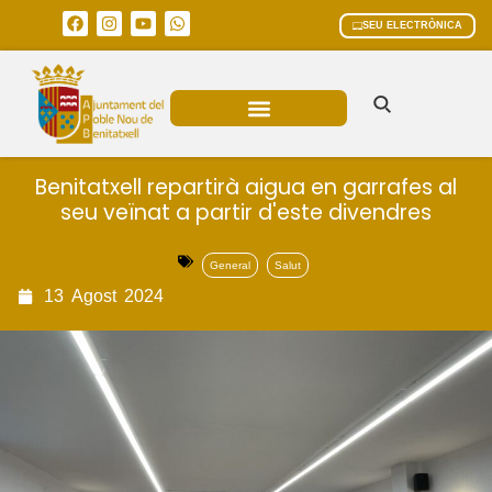
SEU ELECTRÒNICA
ÀREES MUNICIPALS
Benitatxell repartirà aigua en garrafes al
seu veïnat a partir d'este divendres
General
Salut
13
Agost
2024