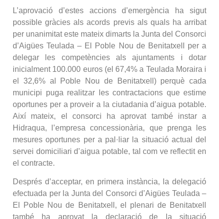
L’aprovació d’estes accions d’emergència ha sigut
possible gràcies als acords previs als quals ha arribat
per unanimitat este mateix dimarts la Junta del Consorci
d’Aigües Teulada – El Poble Nou de Benitatxell per a
delegar les competències als ajuntaments i dotar
inicialment 100.000 euros (el 67,4% a Teulada Moraira i
el 32,6% al Poble Nou de Benitatxell) perquè cada
municipi puga realitzar les contractacions que estime
oportunes per a proveir a la ciutadania d’aigua potable.
Així mateix, el consorci ha aprovat també instar a
Hidraqua, l’empresa concessionària, que prenga les
mesures oportunes per a pal·liar la situació actual del
servei domiciliari d’aigua potable, tal com ve reflectit en
el contracte.
Després d’acceptar, en primera instància, la delegació
efectuada per la Junta del Consorci d’Aigües Teulada –
El Poble Nou de Benitatxell, el plenari de Benitatxell
també ha aprovat la declaració de la situació