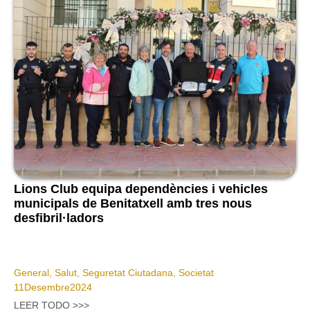
Lions Club equipa dependències i vehicles
municipals de Benitatxell amb tres nous
desfibril·ladors
General
,
Salut
,
Seguretat Ciutadana
,
Societat
11
Desembre
2024
LEER TODO >>>