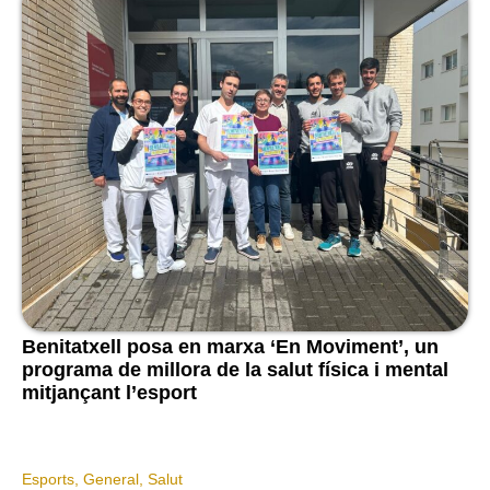
Benitatxell posa en marxa ‘En Moviment’, un
programa de millora de la salut física i mental
mitjançant l’esport
Esports
,
General
,
Salut