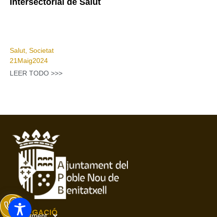
Intersectorial de Salut
Salut
,
Societat
21
Maig
2024
LEER TODO >>>
NAVEGACIÓ
Ajuntament