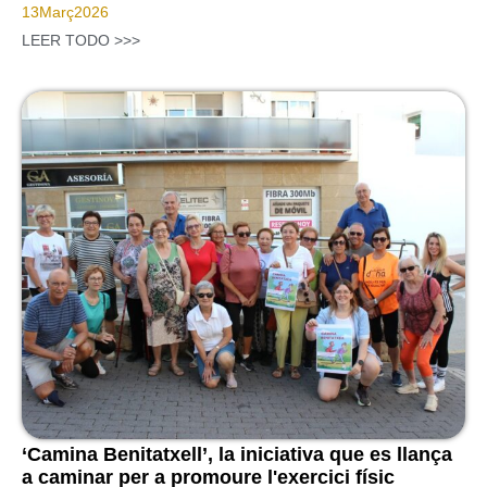
13
Març
2026
LEER TODO >>>
‘Camina Benitatxell’, la iniciativa que es llança
a caminar per a promoure l'exercici físic