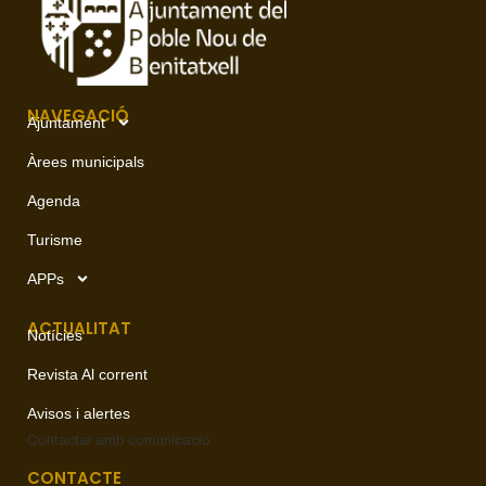
NAVEGACIÓ
Ajuntament
Àrees municipals
Agenda
Turisme
APPs
ACTUALITAT
Notícies
Revista Al corrent
Avisos i alertes
Contactar amb
comunicació
CONTACTE