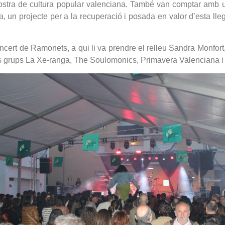
mostra de cultura popular valenciana. També van comptar amb un
, un projecte per a la recuperació i posada en valor d’esta lle
oncert de Ramonets, a qui li va prendre el relleu Sandra Monfort,
ls grups La Xe-ranga, The Soulomonics, Primavera Valenciana i 