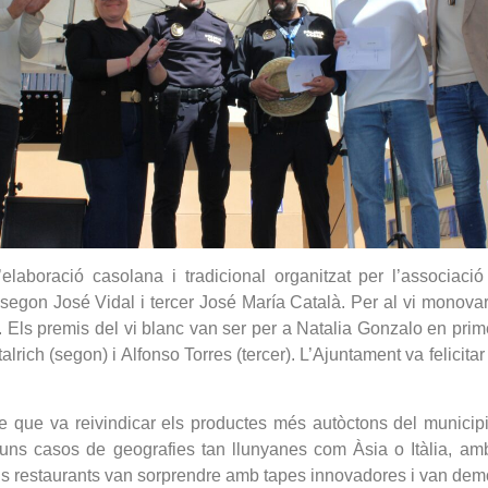
elaboració casolana i tradicional organitzat per l’associaci
egon José Vidal i tercer José María Català. Per al vi monovari
 Els premis del vi blanc van ser per a Natalia Gonzalo en primer
ich (segon) i Alfonso Torres (tercer). L’Ajuntament va felicitar a
e que va reivindicar els productes més autòctons del municip
guns casos de geografies tan llunyanes com Àsia o Itàlia, am
ls restaurants van sorprendre amb tapes innovadores i van demos