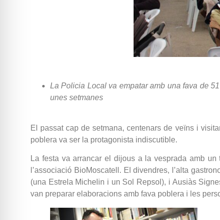
La Policia Local va empatar amb una fava de 51 
unes setmanes
El passat cap de setmana, centenars de veïns i visita
poblera va ser la protagonista indiscutible.
La festa va arrancar el dijous a la vesprada amb un
l’associació BioMoscatell. El divendres, l’alta gast
(una Estrela Michelin i un Sol Repsol), i Ausiàs Sign
van preparar elaboracions amb fava poblera i les perso