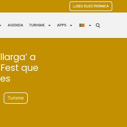
SEU ELECTRÒNICA
AGENDA
TURISME
APPS
llarga’ a
 Fest que
ves
Turisme