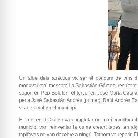
Un altre dels atractius va ser el concurs de vins d’
monovarietal moscatell a Sebastián Gómez, resultant s
segon en Pep Bolufer i el tercer en José María Català.
per a José Sebastián Andrés (primer), Raúl Andrés Estalr
vi artesanal en el municipi.
El concert d’Oxigen va completar un matí immillorabl
municipi van reinventar la cuina creant tapes, en al
tapifaves no van decebre a ningú. Tothom va repetir. E