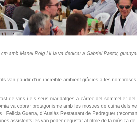
cm amb Manel Roig i li la va dedicar a Gabriel Pastor, guanyad
nts van gaudir d’un increïble ambient gràcies a les nombroses
 tast de vins i els seus maridatges a càrrec del sommelier de
ronomia va cobrar protagonisme amb les mostres de cuina dels 
es i Felicia Guerra, d’Ausiàs Restaurant de Pedreguer (recomana
nes assistents les van poder degustar al ritme de la música de 