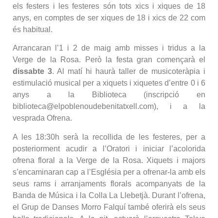
els festers i les festeres són tots xics i xiques de 18
anys, en comptes de ser xiques de 18 i xics de 22 com
és habitual.
Arrancaran l’1 i 2 de maig amb misses i tridus a la
Verge de la Rosa. Però la festa gran començarà el
dissabte 3
. Al matí hi haurà taller de musicoteràpia i
estimulació musical per a xiquets i xiquetes d’entre 0 i 6
anys a la Biblioteca (inscripció en
biblioteca@elpoblenoudebenitatxell.com), i a la
vesprada Ofrena.
A les 18:30h serà la recollida de les festeres, per a
posteriorment acudir a l’Oratori i iniciar l’acolorida
ofrena floral a la Verge de la Rosa. Xiquets i majors
s’encaminaran cap a l’Església per a ofrenar-la amb els
seus rams i arranjaments florals acompanyats de la
Banda de Música i la Colla La Llebetjà. Durant l’ofrena,
el Grup de Danses Morro Falquí també oferirà els seus