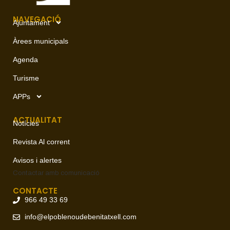
NAVEGACIÓ
Ajuntament
Àrees municipals
Agenda
Turisme
APPs
ACTUALITAT
Notícies
Revista Al corrent
Avisos i alertes
Contactar amb
comunicació
CONTACTE
966 49 33 69
info@elpoblenoudebenitatxell.com