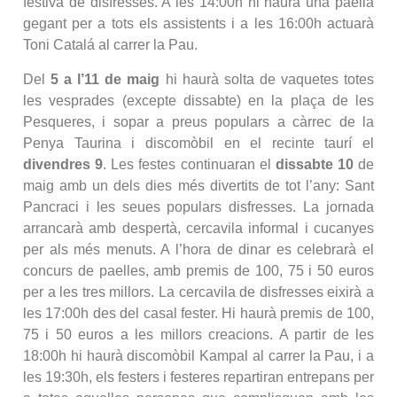
festiva de disfresses. A les 14:00h hi haurà una paella
gegant per a tots els assistents i a les 16:00h actuarà
Toni Catalá al carrer la Pau.
Del
5 a l’11 de maig
hi haurà solta de vaquetes totes
les vesprades (excepte dissabte) en la plaça de les
Pesqueres, i sopar a preus populars a càrrec de la
Penya Taurina i discomòbil en el recinte taurí el
divendres 9
. Les festes continuaran el
dissabte 10
de
maig amb un dels dies més divertits de tot l’any: Sant
Pancraci i les seues populars disfresses. La jornada
arrancarà amb despertà, cercavila informal i cucanyes
per als més menuts. A l’hora de dinar es celebrarà el
concurs de paelles, amb premis de 100, 75 i 50 euros
per a les tres millors. La cercavila de disfresses eixirà a
les 17:00h des del casal fester. Hi haurà premis de 100,
75 i 50 euros a les millors creacions. A partir de les
18:00h hi haurà discomòbil Kampal al carrer la Pau, i a
les 19:30h, els festers i festeres repartiran entrepans per