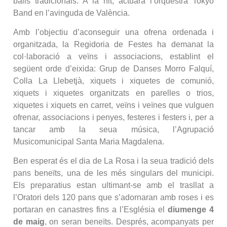
balls tradicionals. A la nit, actuarà l’orquestra Tokyo
Band en l’avinguda de València.
Amb l’objectiu d’aconseguir una ofrena ordenada i
organitzada, la Regidoria de Festes ha demanat la
col·laboració a veïns i associacions, establint el
següent orde d’eixida: Grup de Danses Morro Falquí,
Colla La Llebetjà, xiquets i xiquetes de comunió,
xiquets i xiquetes organitzats en parelles o trios,
xiquetes i xiquets en carret, veïns i veïnes que vulguen
ofrenar, associacions i penyes, festeres i festers i, per a
tancar amb la seua música, l’Agrupació
Musicomunicipal Santa Maria Magdalena.
Ben esperat és el dia de La Rosa i la seua tradició dels
pans beneïts, una de les més singulars del municipi.
Els preparatius estan ultimant-se amb el trasllat a
l’Oratori dels 120 pans que s’adornaran amb roses i es
portaran en canastres fins a l’Església el
diumenge 4
de maig
, on seran beneïts. Després, acompanyats per