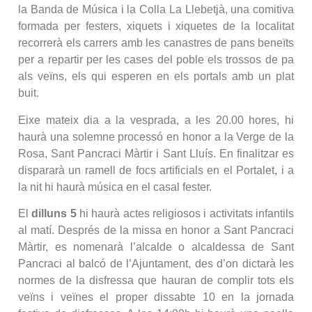
la Banda de Música i la Colla La Llebetjà, una comitiva
formada per festers, xiquets i xiquetes de la localitat
recorrerà els carrers amb les canastres de pans beneïts
per a repartir per les cases del poble els trossos de pa
als veïns, els qui esperen en els portals amb un plat
buit.
Eixe mateix dia a la vesprada, a les 20.00 hores, hi
haurà una solemne processó en honor a la Verge de la
Rosa, Sant Pancraci Màrtir i Sant Lluís. En finalitzar es
dispararà un ramell de focs artificials en el Portalet, i a
la nit hi haurà música en el casal fester.
El
dilluns 5
hi haurà actes religiosos i activitats infantils
al matí. Després de la missa en honor a Sant Pancraci
Màrtir, es nomenarà l’alcalde o alcaldessa de Sant
Pancraci al balcó de l’Ajuntament, des d’on dictarà les
normes de la disfressa que hauran de complir tots els
veïns i veïnes el proper dissabte 10 en la jornada