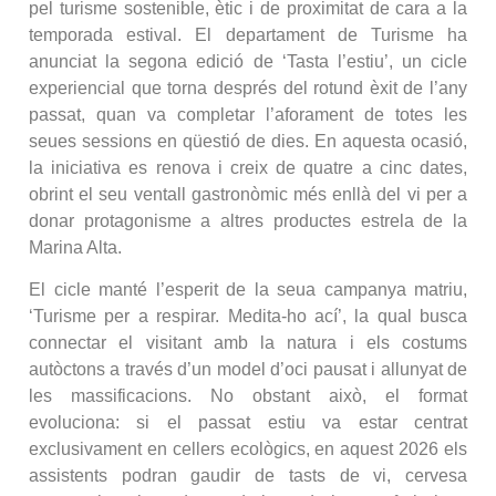
pel turisme sostenible, ètic i de proximitat de cara a la
temporada estival. El departament de Turisme ha
anunciat la segona edició de ‘Tasta l’estiu’, un cicle
experiencial que torna després del rotund èxit de l’any
passat, quan va completar l’aforament de totes les
seues sessions en qüestió de dies. En aquesta ocasió,
la iniciativa es renova i creix de quatre a cinc dates,
obrint el seu ventall gastronòmic més enllà del vi per a
donar protagonisme a altres productes estrela de la
Marina Alta.
El cicle manté l’esperit de la seua campanya matriu,
‘Turisme per a respirar. Medita-ho ací’, la qual busca
connectar el visitant amb la natura i els costums
autòctons a través d’un model d’oci pausat i allunyat de
les massificacions. No obstant això, el format
evoluciona: si el passat estiu va estar centrat
exclusivament en cellers ecològics, en aquest 2026 els
assistents podran gaudir de tasts de vi, cervesa