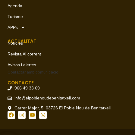
Agenda
Turisme
APPs
ACTUALITAT
Notícies
Revista Al corrent
Avisos i alertes
Contactar amb
comunicació
CONTACTE
966 49 33 69
info@elpoblenoudebenitatxell.com
Carrer Major, 5, 03726 El Poble Nou de Benitatxell