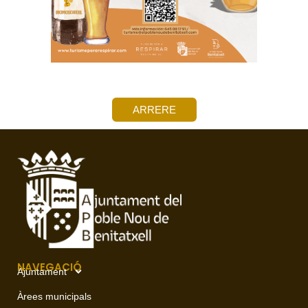
ARRERE
NAVEGACIÓ
Ajuntament
Àrees municipals