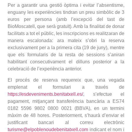
Per a garantir una gestió òptima i evitar l’absentisme,
enguany les experiències tindran un preu simbòlic de 3
euros per persona (amb l’excepció del tast de
BioMoscatell, que serà gratuït). Amb la finalitat de donar
facilitats a tot el públic, les inscripcions es realitzaran de
manera escalonada: ara mateix s’obri la reserva
exclusivament per a la primera cita (19 de juny), mentre
que els formularis de la resta de sessions s’aniran
habilitant consecutivament el dilluns posterior a la
celebració de l’experiència anterior.
El procés de reserva requereix que, una vegada
emplenat el formulari a través de
https://esdeveniments.benitatxell.es/
, s’efectue el
pagament, mitjançant transferència bancària a ES74
0182 5596 9802 0800 0021 (BBVA), en un termini
màxim de 48 hores. Posteriorment, s’haurà d’enviar el
justificant bancari al correu electrònic
turisme@elpoblenoudebenitatxell.com
indicant el nom i