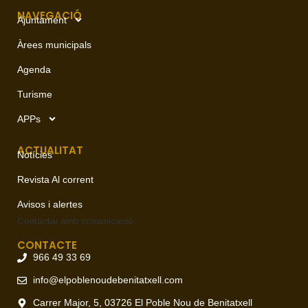
NAVEGACIÓ
Ajuntament
Àrees municipals
Agenda
Turisme
APPs
ACTUALITAT
Notícies
Revista Al corrent
Avisos i alertes
Contactar amb
comunicació
CONTACTE
966 49 33 69
info@elpoblenoudebenitatxell.com
Carrer Major, 5, 03726 El Poble Nou de Benitatxell