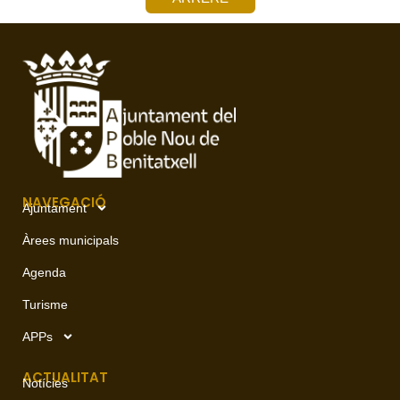
NAVEGACIÓ
Ajuntament
Àrees municipals
Agenda
Turisme
APPs
ACTUALITAT
Notícies