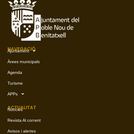
NAVEGACIÓ
Ajuntament
Àrees municipals
Agenda
Turisme
APPs
ACTUALITAT
Notícies
Revista Al corrent
Avisos i alertes