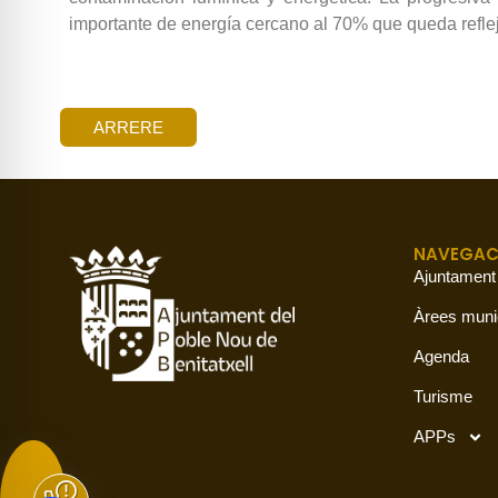
importante de energía cercano al 70% que queda reflej
ARRERE
NAVEGAC
Ajuntament
Àrees muni
Agenda
Turisme
APPs