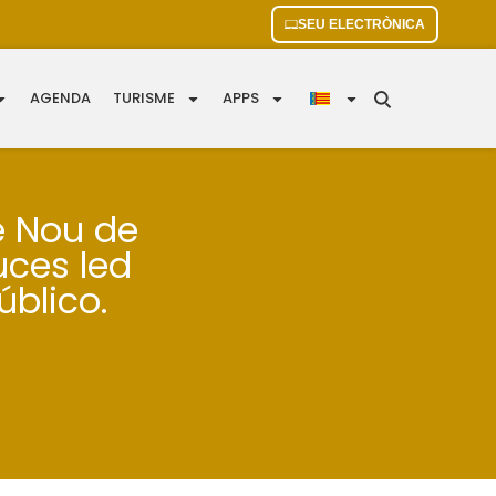
SEU ELECTRÒNICA
AGENDA
TURISME
APPS
e Nou de
luces led
úblico.