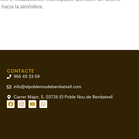
 hacia la atmósfera.
CONTACTE
966 49 33 69
info@elpoblenoudebenitatxell.com
Carrer Major, 5, 03726 El Poble Nou de Benitatxell