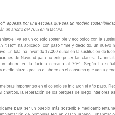
off, apuesta por una escuela que sea un modelo sostenibilida
n un ahorro del 70% en la factura.
atxell ya es un colegio sostenible y ecológico con la sustit
n ‘t Hoff, ha aplicado con paso firme y decidido, un nuevo mo
ivo. En total ha invertido 17.000 euros en la sustitución de luc
aciones de Navidad para no entorpecer las clases. La insta
á un ahorro en la factura cercano al 70%. Según ha señal
o y medio plazo, gracias al ahorro en el consumo que van a gene
 mejoras importantes en el colegio se iniciaron el año paso. 
r charcos, la reparación de los parques de juego interiores a
gigante para ser un pueblo más sostenible medioambientalm
 implantación de bombillas led en casco urbano, urbanizacio