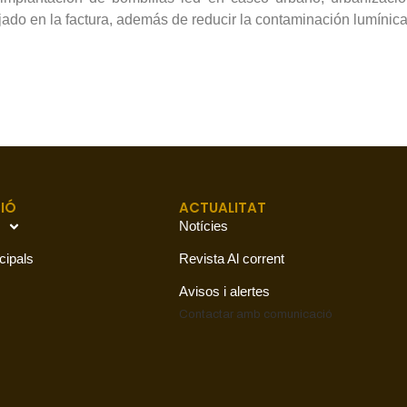
ado en la factura, además de reducir la contaminación lumínica
IÓ
ACTUALITAT
Notícies
cipals
Revista Al corrent
Avisos i alertes
Contactar amb
comunicació