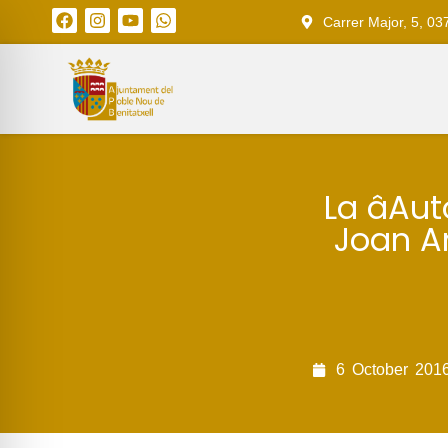
Carrer Major, 5, 03
La âAu
Joan An
6
October
201