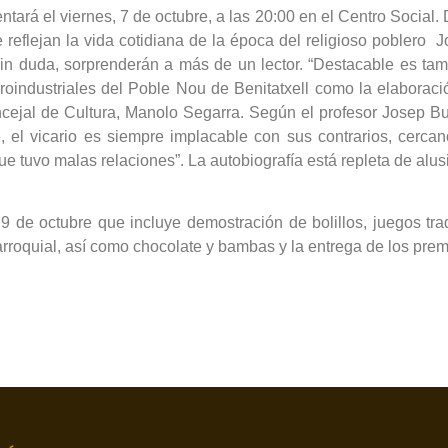
ntará el viernes, 7 de octubre, a las 20:00 en el Centro Social
 reflejan la vida cotidiana de la época del religioso poblero 
sin duda, sorprenderán a más de un lector. “Destacable es tam
groindustriales del Poble Nou de Benitatxell como la elaboraci
cejal de Cultura, Manolo Segarra. Según el profesor Josep Bu
, el vicario es siempre implacable con sus contrarios, cercano
ue tuvo malas relaciones”. La autobiografía está repleta de alu
de octubre que incluye demostración de bolillos, juegos tra
parroquial, así como chocolate y bambas y la entrega de los pre