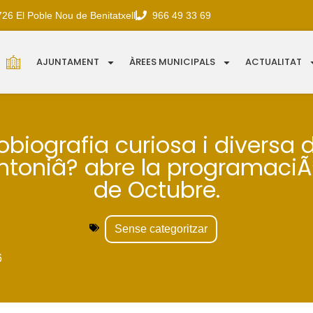
726 El Poble Nou de Benitatxell
966 49 33 69
AJUNTAMENT
ÀREES MUNICIPALS
ACTUALITAT
tobiografia curiosa i diversa d
toniâ? abre la programaciÃ
de Octubre.
Sense categoritzar
6