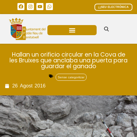
SEU ELECTRÒNICA
ÀREES MUNICIPALS
Hallan un orificio circular en la Cova de
les Bruixes que anclaba una puerta para
guardar el ganado
Sense categoritzar
26
Agost
2016