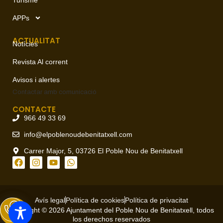
APPs
ACTUALITAT
Notícies
Revista Al corrent
Avisos i alertes
Contactar amb
comunicació
CONTACTE
966 49 33 69
info@elpoblenoudebenitatxell.com
Carrer Major, 5, 03726 El Poble Nou de Benitatxell
Avís legal
Política de cookies
Política de privacitat
Copyright © 2026 Ajuntament del Poble Nou de Benitatxell, todos
los derechos reservados