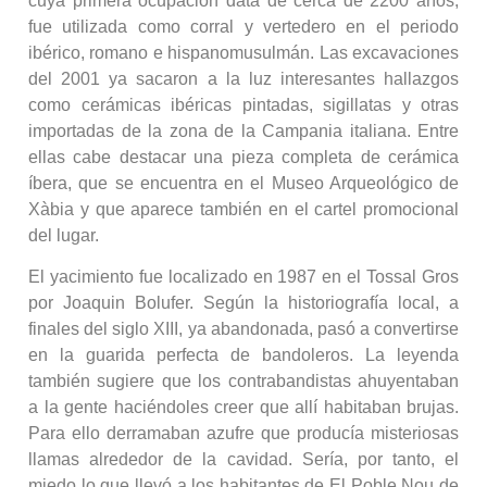
cuya primera ocupación data de cerca de 2200 años,
fue utilizada como corral y vertedero en el periodo
ibérico, romano e hispanomusulmán. Las excavaciones
del 2001 ya sacaron a la luz interesantes hallazgos
como cerámicas ibéricas pintadas, sigillatas y otras
importadas de la zona de la Campania italiana. Entre
ellas cabe destacar una pieza completa de cerámica
íbera, que se encuentra en el Museo Arqueológico de
Xàbia y que aparece también en el cartel promocional
del lugar.
El yacimiento fue localizado en 1987 en el Tossal Gros
por Joaquin Bolufer. Según la historiografía local, a
finales del siglo XIII, ya abandonada, pasó a convertirse
en la guarida perfecta de bandoleros. La leyenda
también sugiere que los contrabandistas ahuyentaban
a la gente haciéndoles creer que allí habitaban brujas.
Para ello derramaban azufre que producía misteriosas
llamas alrededor de la cavidad. Sería, por tanto, el
miedo lo que llevó a los habitantes de El Poble Nou de