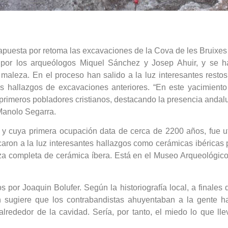
apuesta por retoma las excavaciones de la Cova de les Bruixes 
 por los arqueólogos Miquel Sánchez y Josep Ahuir, y se h
maleza. En el proceso han salido a la luz interesantes restos
s hallazgos de excavaciones anteriores. “En este yacimiento
s primeros pobladores cristianos, destacando la presencia anda
 Manolo Segarra.
 y cuya primera ocupación data de cerca de 2200 años, fue uti
on a la luz interesantes hallazgos como cerámicas ibéricas pi
eza completa de cerámica íbera. Está en el Museo Arqueológico
 por Joaquin Bolufer. Según la historiografía local, a finales 
 sugiere que los contrabandistas ahuyentaban a la gente hac
lrededor de la cavidad. Sería, por tanto, el miedo lo que lle