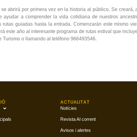
se abrirá por primera vez en la historia al público. Se creará
 ayudar a comprender la vida cotidiana de nuestros ancest
rutas guiadas hasta la entrada. Comenzarán este mismo vierne
irá este año al interesante programa de rutas estival que incluye
e Turismo o llamando al teléfono 966493546.
IÓ
ACTUALITAT
Notícies
cipals
Revista Al corrent
Avisos i alertes