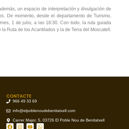
, además, un espacio de interpretación y divulgación de
ros. De momento, desde el departamento de Turismo,
s, 1 de julio, a las 18:30. Con todo, la ruta guiada
 la Ruta de los Acantilados y la de Terra del Moscatell.
CONTACTE
966 49 33 69
info@elpoblenoudebenitatxell.com
Carrer Major, 5, 03726 El Poble Nou de Benitatxell