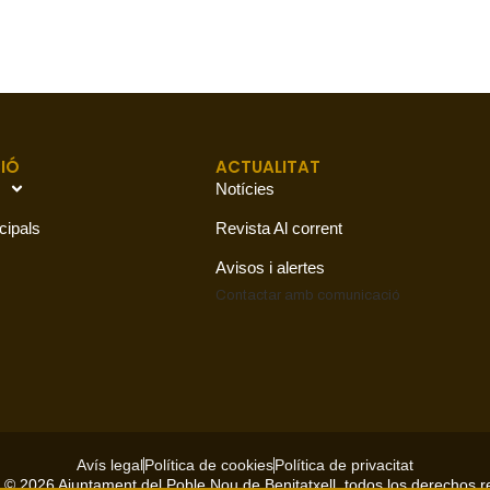
IÓ
ACTUALITAT
Notícies
cipals
Revista Al corrent
Avisos i alertes
Contactar amb
comunicació
Avís legal
Política de cookies
Política de privacitat
 © 2026 Ajuntament del Poble Nou de Benitatxell, todos los derechos 