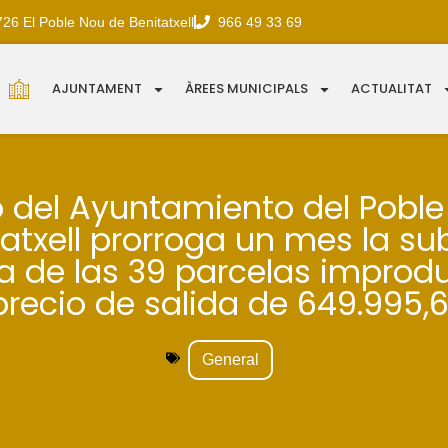
726 El Poble Nou de Benitatxell
966 49 33 69
AJUNTAMENT
ÀREES MUNICIPALS
ACTUALITAT
o del Ayuntamiento del Pobl
tatxell prorroga un mes la su
a de las 39 parcelas improd
precio de salida de 649.995,6
General