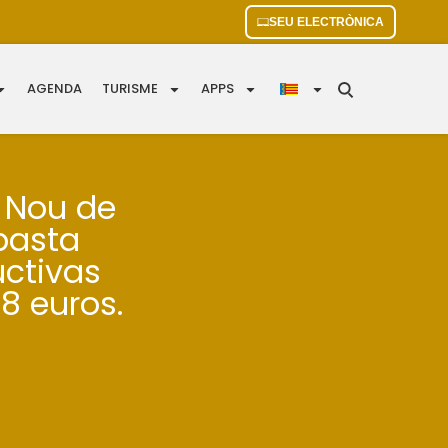
SEU ELECTRÒNICA
AGENDA
TURISME
APPS
e Nou de
basta
uctivas
8 euros.