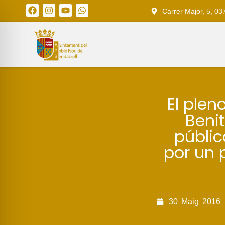
Carrer Major, 5, 03
El plen
Beni
públic
por un 
30
Maig
2016