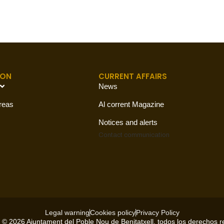
ION
CURRENT AFFAIRS
News
reas
Al corrent Magazine
Notices and alerts
Contact
communication
Legal warning
Cookies policy
Privacy Policy
 © 2026 Ajuntament del Poble Nou de Benitatxell, todos los derechos 