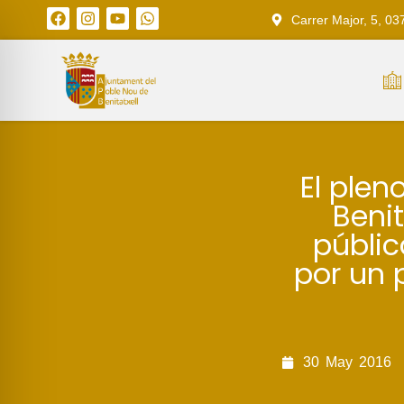
Carrer Major, 5, 03
El plen
Beni
públic
por un 
30
May
2016