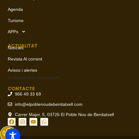
Agenda
Turisme
APPs
ACTUALITAT
Notícies
Revista Al corrent
Avisos i alertes
Contactar amb
comunicació
CONTACTE
966 49 33 69
info@elpoblenoudebenitatxell.com
Carrer Major, 5, 03726 El Poble Nou de Benitatxell