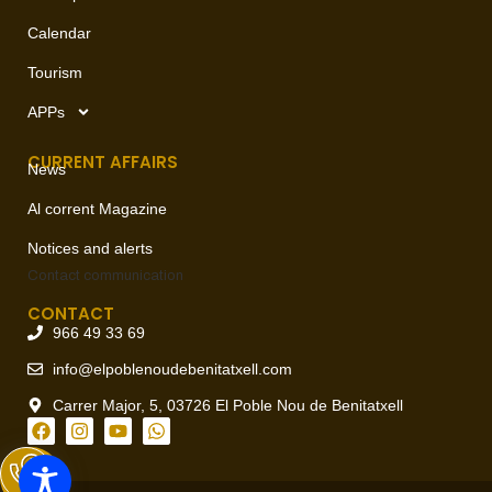
Calendar
Tourism
APPs
CURRENT AFFAIRS
News
Al corrent Magazine
Notices and alerts
Contact
communication
CONTACT
966 49 33 69
info@elpoblenoudebenitatxell.com
Carrer Major, 5, 03726 El Poble Nou de Benitatxell