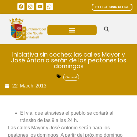
ELECTRONIC OFFICE
MUNICIPAL AREAS
CURRENT AFFAIRS
Iniciativa sin coches: las calles Mayor y
José Antonio serán de los peatones los
domingos
General
22
March
2013
El vial que atraviesa el pueblo se cortará al
tránsito de las 9 a las 24 h.
Las calles Mayor y José Antonio serán para los
peatones los domingos. A partir del próximo domingo