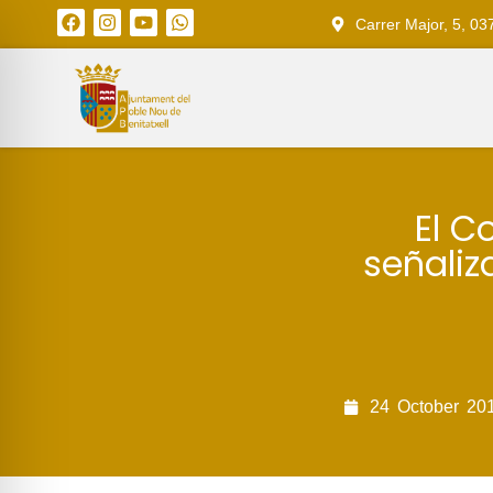
Carrer Major, 5, 03
El C
señaliz
24
October
20