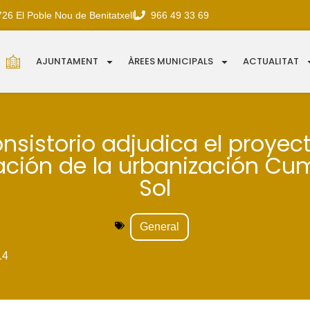
726 El Poble Nou de Benitatxell
966 49 33 69
AJUNTAMENT
ÀREES MUNICIPALS
ACTUALITAT
onsistorio adjudica el proyec
ación de la urbanización Cu
Sol
General
14