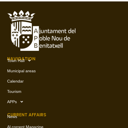
NAVIGATION
Town Hall
Municipal areas
Calendar
Tourism
APPs
CURRENT AFFAIRS
News
Al corrent Magazine