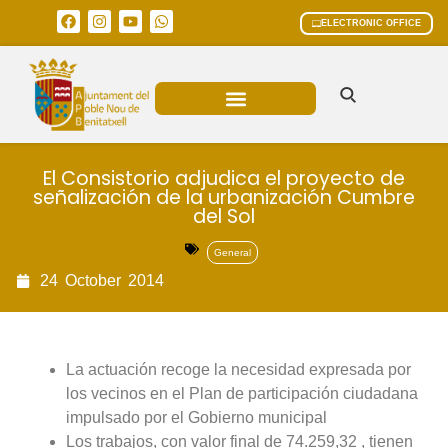
ELECTRONIC OFFICE
MUNICIPAL AREAS
CURRENT AFFAIRS
El Consistorio adjudica el proyecto de
señalización de la urbanización Cumbre
del Sol
General
24
October
2014
La actuación recoge la necesidad expresada por
los vecinos en el Plan de participación ciudadana
impulsado por el Gobierno municipal
Los trabajos, con valor final de 74.259,32 , tienen