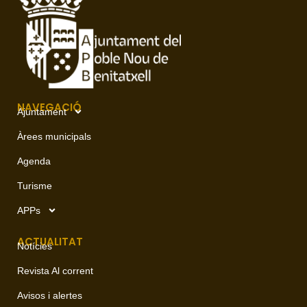
NAVEGACIÓ
Ajuntament
Àrees municipals
Agenda
Turisme
APPs
ACTUALITAT
Notícies
Revista Al corrent
Avisos i alertes