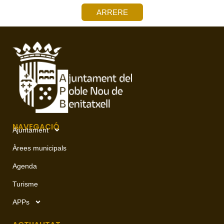
ARRERE
NAVEGACIÓ
Ajuntament
Àrees municipals
Agenda
Turisme
APPs