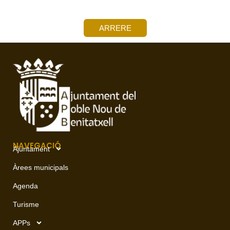
ARRERE
NAVEGACIÓ
Ajuntament
Àrees municipals
Agenda
Turisme
APPs