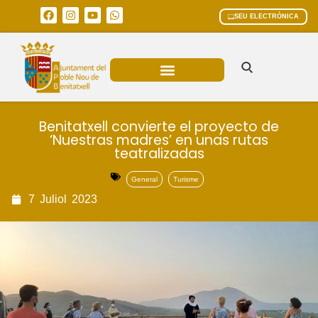
SEU ELECTRÒNICA
ÀREES MUNICIPALS
Benitatxell convierte el proyecto de
‘Nuestras madres’ en unas rutas
teatralizadas
General
Turisme
7
Juliol
2023