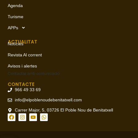
Agenda
Turisme
APPs
ACTUALITAT
Notícies
Revista Al corrent
Avisos i alertes
Contactar amb
comunicació
CONTACTE
966 49 33 69
info@elpoblenoudebenitatxell.com
Carrer Major, 5, 03726 El Poble Nou de Benitatxell