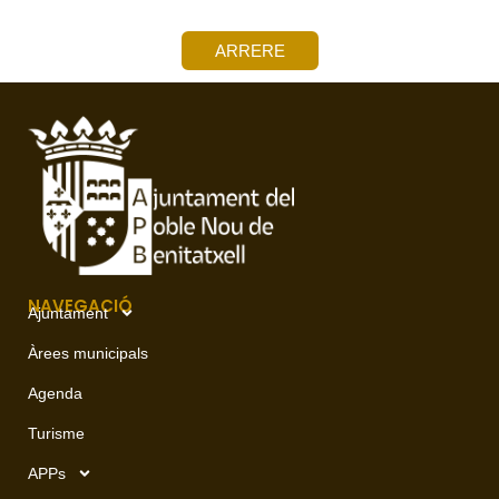
ARRERE
NAVEGACIÓ
Ajuntament
Àrees municipals
Agenda
Turisme
APPs