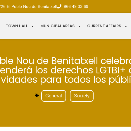
726 El Poble Nou de Benitatxell
966 49 33 69
TOWN HALL
MUNICIPAL AREAS
CURRENT AFFAIRS
oble Nou de Benitatxell celebr
enderá los derechos LGTBI+
ividades para todos los públ
General
Society