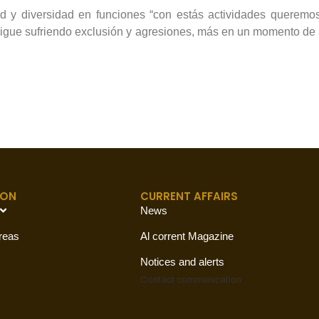
ad y diversidad en funciones “con estás actividades queremos 
 sigue sufriendo exclusión y agresiones, más en un momento de
ION
CURRENT AFFAIRS
News
reas
Al corrent Magazine
Notices and alerts
Contact
communication