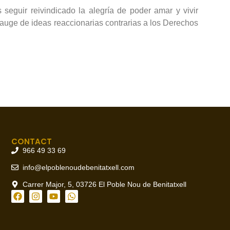
seguir reivindicado la alegría de poder amar y vivir
 auge de ideas reaccionarias contrarias a los Derechos
CONTACT
966 49 33 69
info@elpoblenoudebenitatxell.com
Carrer Major, 5, 03726 El Poble Nou de Benitatxell