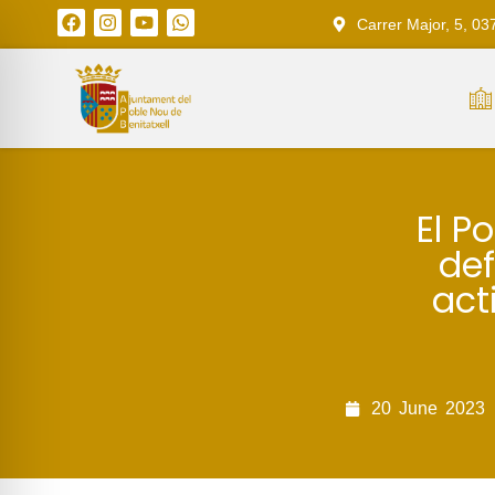
Carrer Major, 5, 03
El P
def
act
20
June
2023