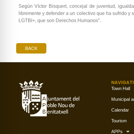
Según Víctor Bisquert, concejal de juventud, iguald
libremente y defender a un colectivo que ha sufrido y
LGTBI+, que son Derechos Humanos”.
BACK
NAVIGAT
Town Hall
Municipal a
Calendar
Tourism
APPs