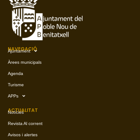
NAVEGACIÓ
Ajuntament
Àrees municipals
Agenda
Turisme
APPs
ACTUALITAT
Notícies
Revista Al corrent
Avisos i alertes