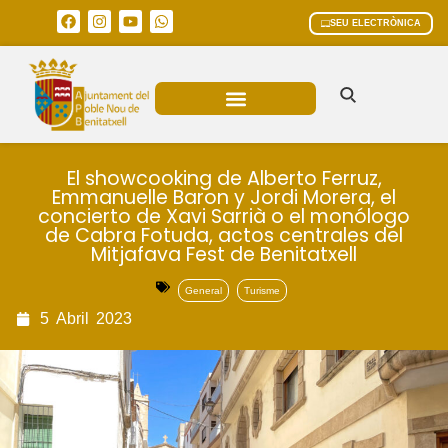
SEU ELECTRÒNICA
ÀREES MUNICIPALS
El showcooking de Alberto Ferruz,
Emmanuelle Baron y Jordi Morera, el
concierto de Xavi Sarrià o el monólogo
de Cabra Fotuda, actos centrales del
Mitjafava Fest de Benitatxell
General
Turisme
5
Abril
2023