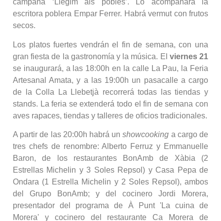
campaña ‘Llegim als pobles’. Lo acompañará la
escritora poblera Empar Ferrer. Habrá vermut con frutos
secos.
Los platos fuertes vendrán el fin de semana, con una
gran fiesta de la gastronomía y la música. El
viernes 21
se inaugurará, a las 18:00h en la calle La Pau, la Feria
Artesanal Amata, y a las 19:00h un pasacalle a cargo
de la Colla La Llebetjà recorrerá todas las tiendas y
stands. La feria se extenderá todo el fin de semana con
aves rapaces, tiendas y talleres de oficios tradicionales.
A partir de las 20:00h habrá un
showcooking
a cargo de
tres chefs de renombre: Alberto Ferruz y Emmanuelle
Baron, de los restaurantes BonAmb de Xàbia (2
Estrellas Michelin y 3 Soles Repsol) y Casa Pepa de
Ondara (1 Estrella Michelin y 2 Soles Repsol), ambos
del Grupo BonAmb; y del cocinero Jordi Morera,
presentador del programa de À Punt 'La cuina de
Morera' y cocinero del restaurante Ca Morera de