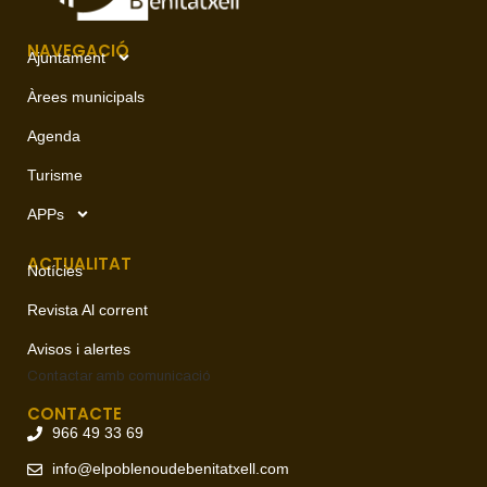
NAVEGACIÓ
Ajuntament
Àrees municipals
Agenda
Turisme
APPs
ACTUALITAT
Notícies
Revista Al corrent
Avisos i alertes
Contactar amb
comunicació
CONTACTE
966 49 33 69
info@elpoblenoudebenitatxell.com