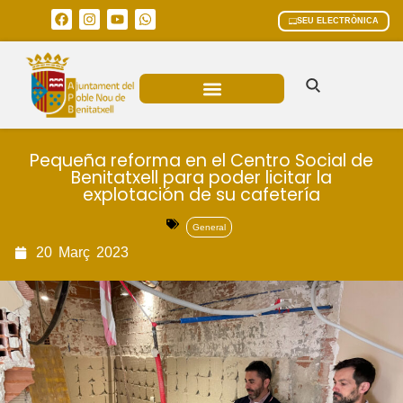
SEU ELECTRÒNICA
ÀREES MUNICIPALS
Pequeña reforma en el Centro Social de
Benitatxell para poder licitar la
explotación de su cafetería
General
20
Març
2023