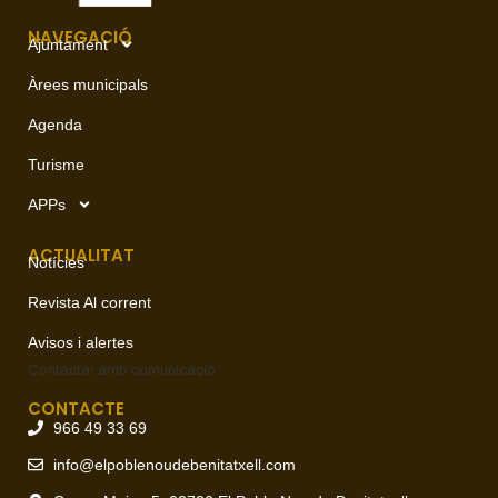
NAVEGACIÓ
Ajuntament
Àrees municipals
Agenda
Turisme
APPs
ACTUALITAT
Notícies
Revista Al corrent
Avisos i alertes
Contactar amb
comunicació
CONTACTE
966 49 33 69
info@elpoblenoudebenitatxell.com