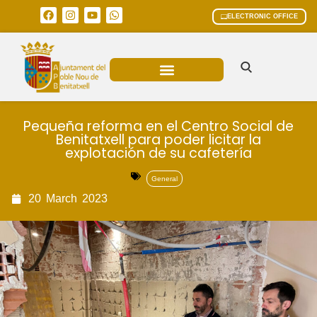
ELECTRONIC OFFICE
MUNICIPAL AREAS
CURRENT AFFAIRS
Pequeña reforma en el Centro Social de
Benitatxell para poder licitar la
explotación de su cafetería
General
20
March
2023