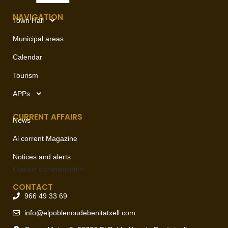
NAVIGATION
Town Hall
Municipal areas
Calendar
Tourism
APPs
CURRENT AFFAIRS
News
Al corrent Magazine
Notices and alerts
Contact
communication
CONTACT
966 49 33 69
info@elpoblenoudebenitatxell.com