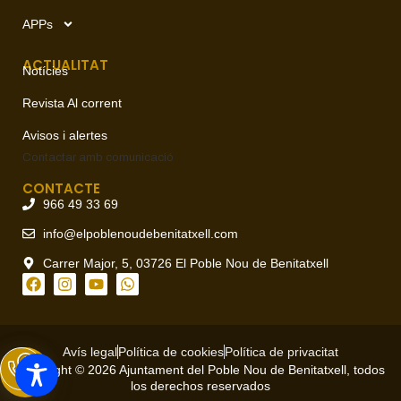
APPs
ACTUALITAT
Notícies
Revista Al corrent
Avisos i alertes
Contactar amb
comunicació
CONTACTE
966 49 33 69
info@elpoblenoudebenitatxell.com
Carrer Major, 5, 03726 El Poble Nou de Benitatxell
Avís legal
Política de cookies
Política de privacitat
Copyright © 2026 Ajuntament del Poble Nou de Benitatxell, todos
los derechos reservados