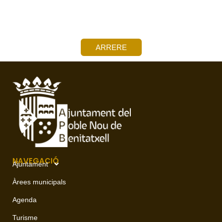
ARRERE
NAVEGACIÓ
Ajuntament
Àrees municipals
Agenda
Turisme