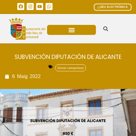
SEU ELECTRÒNICA
ÀREES MUNICIPALS
SUBVENCIÓN DIPUTACIÓN DE ALICANTE
Sense categoritzar
6
Maig
2022