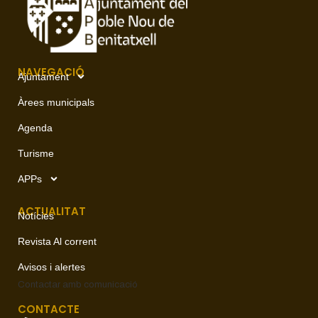
NAVEGACIÓ
Ajuntament
Àrees municipals
Agenda
Turisme
APPs
ACTUALITAT
Notícies
Revista Al corrent
Avisos i alertes
Contactar amb
comunicació
CONTACTE