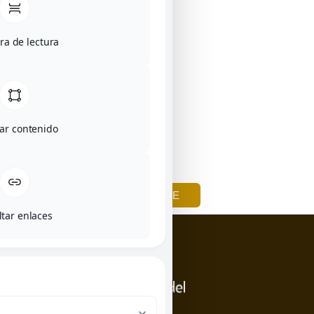
a de lectura
tar contenido
ARRERE
ltar enlaces