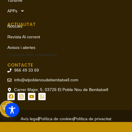
Turisme
APPs
ACTUALITAT
Notícies
Revista Al corrent
Avisos i alertes
Contactar amb
comunicació
CONTACTE
966 49 33 69
info@elpoblenoudebenitatxell.com
Carrer Major, 5, 03726 El Poble Nou de Benitatxell
Avís legal
Política de cookies
Política de privacitat
Copyright © 2026 Ajuntament del Poble Nou de Benitatxell, todos
los derechos reservados