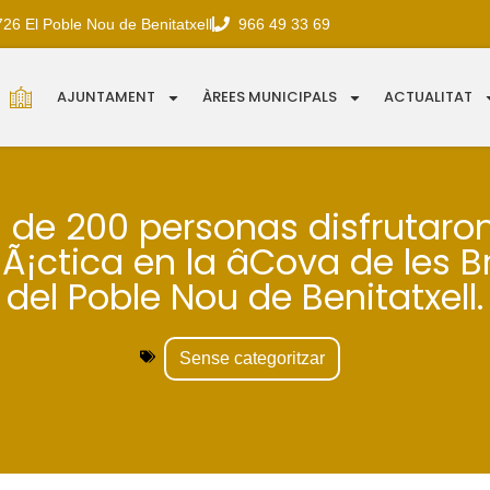
726 El Poble Nou de Benitatxell
966 49 33 69
AJUNTAMENT
ÀREES MUNICIPALS
ACTUALITAT
 de 200 personas disfrutaron
Ã¡ctica en la âCova de les B
del Poble Nou de Benitatxell.
Sense categoritzar