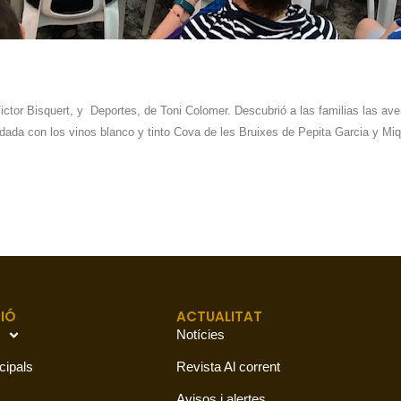
ctor Bisquert, y Deportes, de Toni Colomer. Descubrió a las familias las aven
idada con los vinos blanco y tinto Cova de les Bruixes de Pepita Garcia y M
IÓ
ACTUALITAT
Notícies
cipals
Revista Al corrent
Avisos i alertes