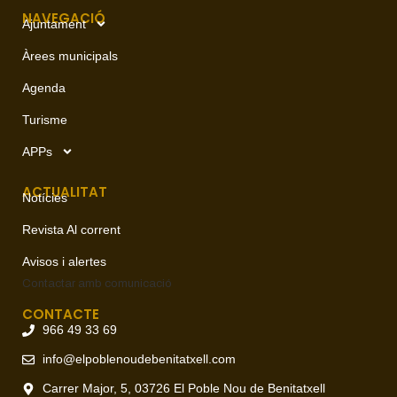
NAVEGACIÓ
Ajuntament
Àrees municipals
Agenda
Turisme
APPs
ACTUALITAT
Notícies
Revista Al corrent
Avisos i alertes
Contactar amb
comunicació
CONTACTE
966 49 33 69
info@elpoblenoudebenitatxell.com
Carrer Major, 5, 03726 El Poble Nou de Benitatxell