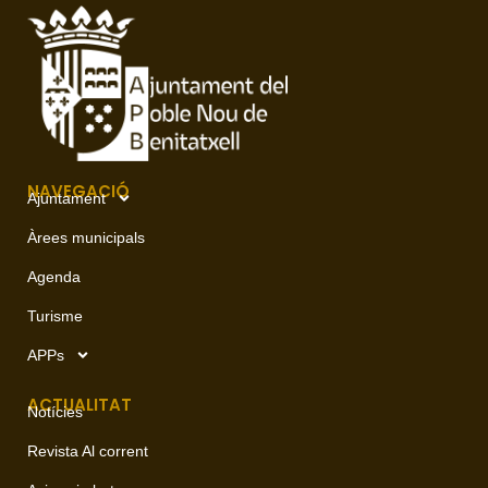
NAVEGACIÓ
Ajuntament
Àrees municipals
Agenda
Turisme
APPs
ACTUALITAT
Notícies
Revista Al corrent