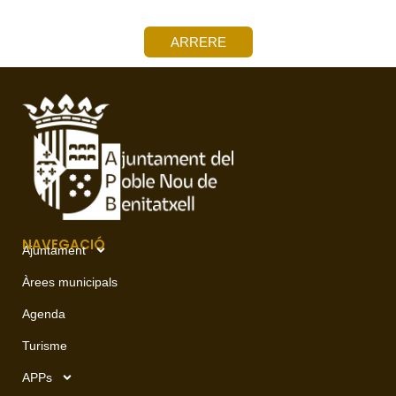
ARRERE
NAVEGACIÓ
Ajuntament
Àrees municipals
Agenda
Turisme
APPs