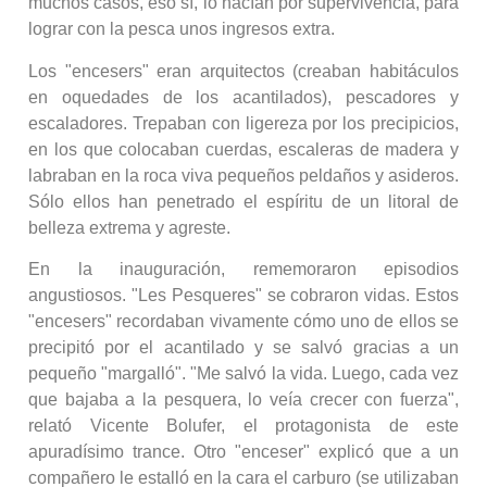
muchos casos, eso sí, lo hacían por supervivencia, para
lograr con la pesca unos ingresos extra.
Los "encesers" eran arquitectos (creaban habitáculos
en oquedades de los acantilados), pescadores y
escaladores. Trepaban con ligereza por los precipicios,
en los que colocaban cuerdas, escaleras de madera y
labraban en la roca viva pequeños peldaños y asideros.
Sólo ellos han penetrado el espíritu de un litoral de
belleza extrema y agreste.
En la inauguración, rememoraron episodios
angustiosos. "Les Pesqueres" se cobraron vidas. Estos
"encesers" recordaban vivamente cómo uno de ellos se
precipitó por el acantilado y se salvó gracias a un
pequeño "margalló". "Me salvó la vida. Luego, cada vez
que bajaba a la pesquera, lo veía crecer con fuerza",
relató Vicente Bolufer, el protagonista de este
apuradísimo trance. Otro "enceser" explicó que a un
compañero le estalló en la cara el carburo (se utilizaban