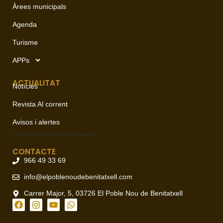
Àrees municipals
Agenda
Turisme
APPs
ACTUALITAT
Notícies
Revista Al corrent
Avisos i alertes
Contactar amb
comunicació
CONTACTE
966 49 33 69
info@elpoblenoudebenitatxell.com
Carrer Major, 5, 03726 El Poble Nou de Benitatxell