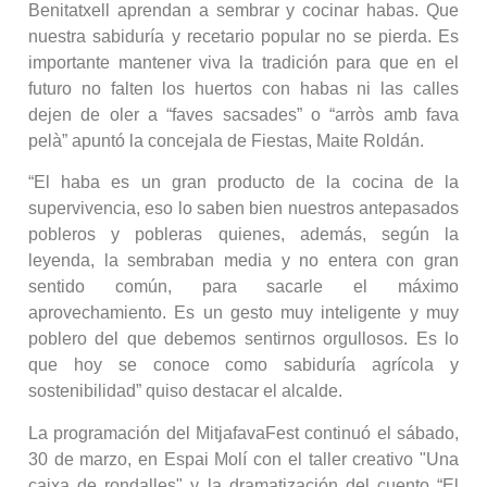
Benitatxell aprendan a sembrar y cocinar habas. Que
nuestra sabiduría y recetario popular no se pierda. Es
importante mantener viva la tradición para que en el
futuro no falten los huertos con habas ni las calles
dejen de oler a “faves sacsades” o “arròs amb fava
pelà” apuntó la concejala de Fiestas, Maite Roldán.
“El haba es un gran producto de la cocina de la
supervivencia, eso lo saben bien nuestros antepasados
pobleros y pobleras quienes, además, según la
leyenda, la sembraban media y no entera con gran
sentido común, para sacarle el máximo
aprovechamiento. Es un gesto muy inteligente y muy
poblero del que debemos sentirnos orgullosos. Es lo
que hoy se conoce como sabiduría agrícola y
sostenibilidad” quiso destacar el alcalde.
La programación del MitjafavaFest continuó el sábado,
30 de marzo, en Espai Molí con el taller creativo "Una
caixa de rondalles" y la dramatización del cuento “El