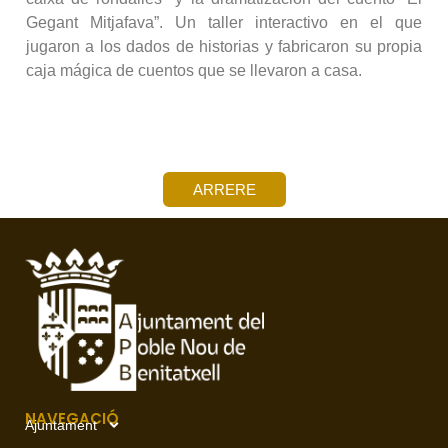
Gegant Mitjafava”. Un taller interactivo en el que
jugaron a los dados de historias y fabricaron su propia
caja mágica de cuentos que se llevaron a casa.
ARRERE
NAVEGACIÓ
Ajuntament