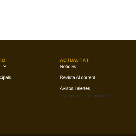
IÓ
ACTUALITAT
Notícies
cipals
Revista Al corrent
Avisos i alertes
Contactar amb
comunicació