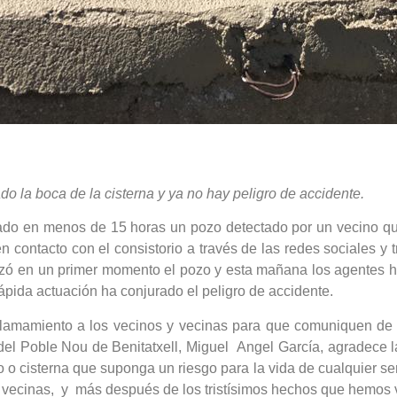
do la boca de la cisterna y ya no hay peligro de accidente.
llado en menos de 15 horas un pozo detectado por un vecino q
 contacto con el consistorio a través de las redes sociales y t
lizó en un primer momento el pozo y esta mañana los agentes ha
ápida actuación ha conjurado el peligro de accidente.
llamamiento a los vecinos y vecinas para que comuniquen de i
del Poble Nou de Benitatxell, Miguel Angel García, agradece la
ozo o cisterna que suponga un riesgo para la vida de cualquier 
y vecinas, y más después de los tristísimos hechos que hemos v