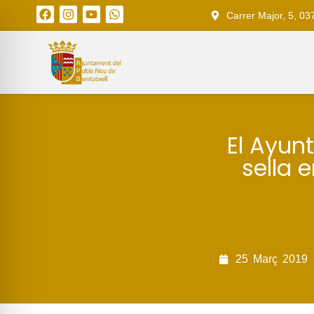
Carrer Major, 5, 03
El Ayun
sella 
25
Març
2019