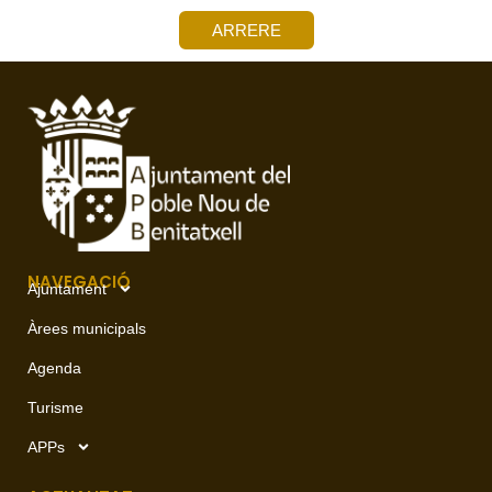
ARRERE
NAVEGACIÓ
Ajuntament
Àrees municipals
Agenda
Turisme
APPs