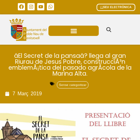
SEU ELECTRÒNICA
ÀREES MUNICIPALS
âEl Secret de la pansaâ? llega al gran
Riurau de Jesus Pobre, construcciÃ³n
emblemÃ¡tica del pasado agrÃ­cola de la
Marina Alta.
Sense categoritzar
7
Març
2019