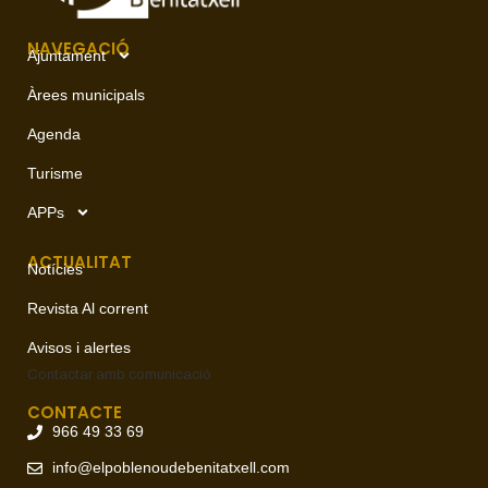
NAVEGACIÓ
Ajuntament
Àrees municipals
Agenda
Turisme
APPs
ACTUALITAT
Notícies
Revista Al corrent
Avisos i alertes
Contactar amb
comunicació
CONTACTE
966 49 33 69
info@elpoblenoudebenitatxell.com