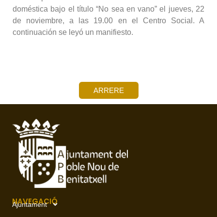
doméstica bajo el título “No sea en vano” el jueves, 22
de noviembre, a las 19.00 en el Centro Social. A
continuación se leyó un manifiesto.
ARRERE
NAVEGACIÓ
Ajuntament