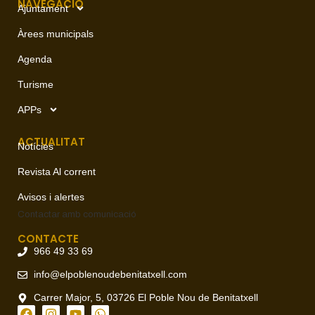
NAVEGACIÓ
Ajuntament
Àrees municipals
Agenda
Turisme
APPs
ACTUALITAT
Notícies
Revista Al corrent
Avisos i alertes
Contactar amb
comunicació
CONTACTE
966 49 33 69
info@elpoblenoudebenitatxell.com
Carrer Major, 5, 03726 El Poble Nou de Benitatxell