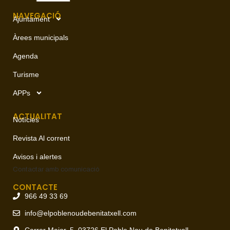
NAVEGACIÓ
Ajuntament
Àrees municipals
Agenda
Turisme
APPs
ACTUALITAT
Notícies
Revista Al corrent
Avisos i alertes
Contactar amb
comunicació
CONTACTE
966 49 33 69
info@elpoblenoudebenitatxell.com
Carrer Major, 5, 03726 El Poble Nou de Benitatxell