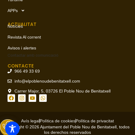
APPs
ACTUALITAT
Notícies
Revista Al corrent
Avisos i alertes
Contactar amb
comunicació
CONTACTE
966 49 33 69
info@elpoblenoudebenitatxell.com
Carrer Major, 5, 03726 El Poble Nou de Benitatxell
Avís legal
Política de cookies
Política de privacitat
Copyright © 2026 Ajuntament del Poble Nou de Benitatxell, todos
los derechos reservados